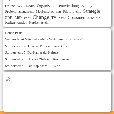
Organisationsentwicklung
Online
Radio
Zeitung
Video
Strategie
Projektmanagement
Medienforschung
Pilotprojekte
Change
Crossmedia
ZDF
ARD
TV
Print
Studie
Satire
Kulturwandel
Kopfschütteln
Letzte Posts
Was motiviert Mitarbeitende in Veränderungsprozessen?
Stolpersteine im Change-Prozess - das eBook
Stolpersteine 5: Der Kampf der Kulturen
Stolpersteine 4: Unklare Ziele und Ressourcen
Stolpersteine 3: Die "top down"-Illusion