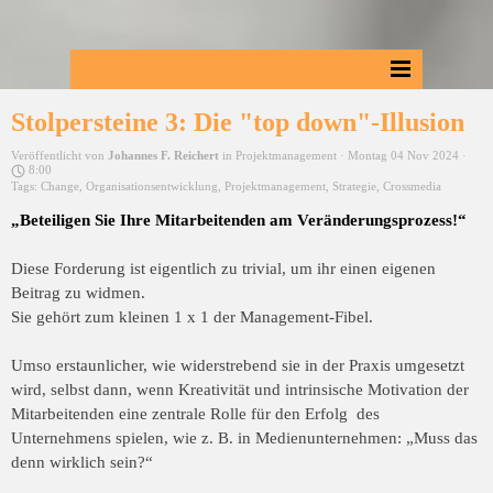
Stolpersteine 3: Die "top down"-Illusion
Veröffentlicht von
Johannes F. Reichert
in
Projektmanagement
· Montag 04 Nov 2024 ·
8:00
Tags:
Change
,
Organisationsentwicklung
,
Projektmanagement
,
Strategie
,
Crossmedia
„Beteiligen Sie Ihre Mitarbeitenden am Veränderungsprozess!“
Diese Forderung ist eigentlich zu trivial, um ihr einen eigenen
Beitrag zu widmen.
Sie gehört zum kleinen 1 x 1 der Management-Fibel.
Umso erstaunlicher, wie widerstrebend sie in der Praxis umgesetzt
wird, selbst dann, wenn Kreativität und intrinsische Motivation der
Mitarbeitenden eine zentrale Rolle für den Erfolg des
Unternehmens spielen, wie z. B. in Medienunternehmen: „Muss das
denn wirklich sein?“