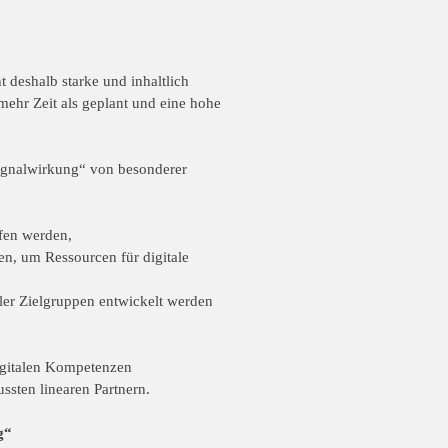
ht deshalb starke und
inhaltlich
 mehr Zeit als
geplant und eine hohe
ignalwirkung
“
von
besonderer
ufen werden,
rden, um Ressourcen
für
digitale
aler Zielgruppen
entwickelt
werden
gitalen Kompetenzen
ussten linearen
Partnern.
g“