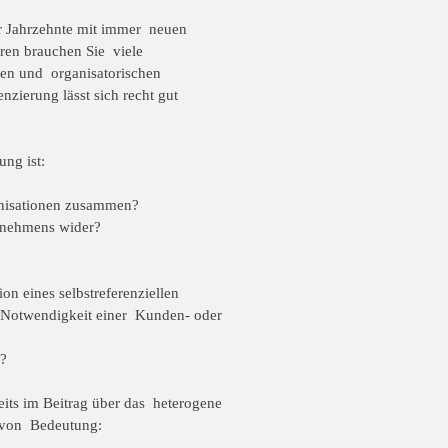
er Jahrzehnte mit immer neuen
ren brauchen Sie viele
chen und organisatorischen
zierung lässt sich recht gut
ung ist:
anisationen zusammen?
ernehmens wider?
on eines selbstreferenziellen
r Notwendigkeit einer Kunden- oder
r?
eits im Beitrag über das heterogene
t von Bedeutung: