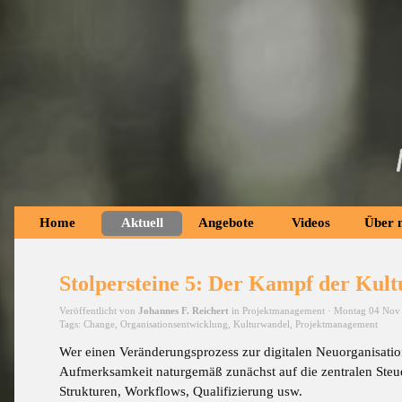
Home
Aktuell
Angebote
Videos
Über 
Stolpersteine 5: Der Kampf der Kult
Veröffentlicht von
Johannes F. Reichert
in
Projektmanagement
· Montag 04 Nov
Tags:
Change
,
Organisationsentwicklung
,
Kulturwandel
,
Projektmanagement
Wer einen Veränderungsprozess zur digitalen Neuorganisati
Aufmerksamkeit naturgemäß zunächst auf die zentralen Steue
Strukturen, Workflows, Qualifizierung usw.