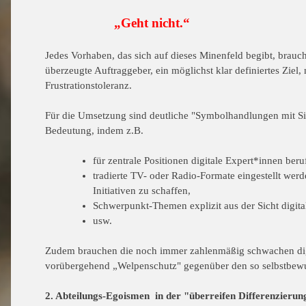
„Geht nicht.“
Jedes Vorhaben, das sich auf dieses Minenfeld begibt, brauc
überzeugte Auftraggeber, ein möglichst klar definiertes Ziel,
Frustrationstoleranz.
Für die Umsetzung sind deutliche "
Symbolhandlungen mit S
Bedeutung,
indem z.B.
für zentrale Positionen digitale Expert*innen ber
tradierte TV- oder Radio-Formate eingestellt we
Initiativen zu schaffen,
Schwerpunkt-Themen explizit aus der Sicht digit
usw.
Zudem brauchen die noch immer zahlenmäßig schwachen di
vorübergehend „
Welpenschutz"
gegenüber den so selbstbew
2. Abteilungs-Egoismen in der "überreifen Differenzierun