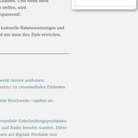
 Kulturen. Und wenn diese
 treffen, wird
 spannend!.
 kulturelle
Rahmensetzungen und
rd
nur dann ihre Ziele erreichen,
weite massiv ausbauen.
ruktur zu crossmedialen
Einheiten
itale Reichweite—anders als
ossmediale Entscheidungspositionen
TV und Radio berufen wurden. Diese
ssen auf digitale Produkte und