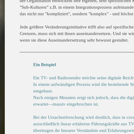
der Organisation entwickeln ihre eigenen, sehr spezifischen
"Sub-Kulturen" z.B. in einem Integrationsprozess aufeinander
das nicht nur "kompliziert", sondern "komplex" - und höchst
Jede größere Veränderungsinitiative trifft also auf spezifische
Grenzen, muss sich mit ihnen auseinandersetzen. Und sie wi
wenn sie diese Auseinandersetzung sehr bewusst
gestaltet.
Ein Beispiel
Ein TV- und Radiosender möchte seine digitale Reich
In
einem aufwändigen Prozess wird die bestehende St
umgebaut.
Nach einigen Monaten zeigt sich jedoch, dass die dig
erwartet—massiv eingebrochen ist.
Bei der Ursachenforschung wird deutlich, dass in cr
ausschließlich linear erfahrene Führungskräfte aus 
übertrugen ihr lineares Verständnis und Erfahrungswi