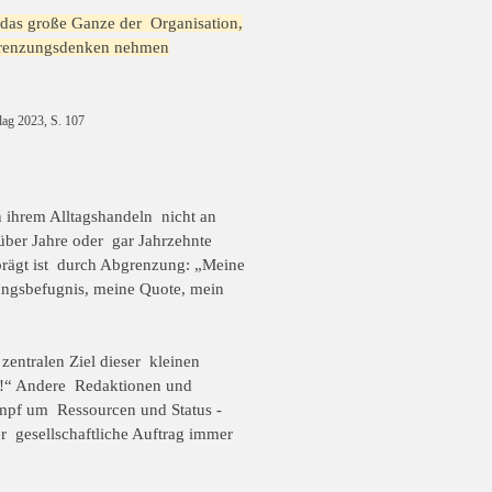
 das große Ganze der Organisation,
grenzungsdenken nehmen
lag 2023, S. 107
n ihrem Alltagshandeln nicht an
über Jahre oder gar Jahrzehnte
prägt ist durch Abgrenzung: „Meine
ungsbefugnis, meine Quote, mein
entralen Ziel dieser kleinen
e!“ Andere Redaktionen und
mpf um Ressourcen und Status -
er gesellschaftliche Auftrag immer