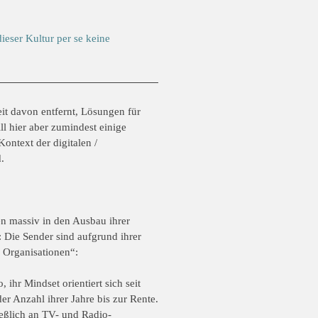
dieser Kultur per se keine
it davon entfernt,
Lösungen für
l hier aber
zumindest einige
 Kontext
der digitalen /
.
ren massiv in den Ausbau
ihrer
: Die Sender sind
aufgrund ihrer
 Organisationen“:
, ihr Mindset orientiert
sich seit
er Anzahl ihrer
Jahre bis zur Rente.
ießlich
an TV- und Radio-