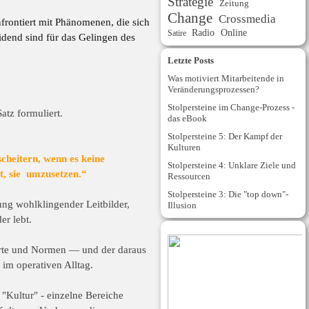
Strategie
Zeitung
Change
Crossmedia
onfrontiert mit Phänomenen, die sich
Radio
Online
Satire
idend sind für das Gelingen des
Letzte Posts
Was motiviert Mitarbeitende in
Veränderungsprozessen?
Stolpersteine im Change-Prozess -
atz formuliert.
das eBook
Stolpersteine 5: Der Kampf der
Kulturen
scheitern, wenn es keine
Stolpersteine 4: Unklare Ziele und
t, sie umzusetzen.“
Ressourcen
Stolpersteine 3: Die "top down"-
lung wohlklingender
Leitbilder,
Illusion
r lebt.
rte und Normen — und der daraus
im operativen Alltag.
 "Kultur" - einzelne Bereiche