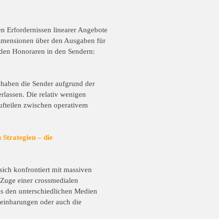
n Erfordernissen linearer
Angebote
 Dimensionen
über den Ausgaben für
den Honoraren in den Sendern:
z haben die Sender
aufgrund der
erlassen.
Die relativ wenigen
ufteilen zwischen operativem
 Strategien – die
t sich konfrontiert mit
massiven
 Zuge einer
crossmedialen
us den
unterschiedlichen Medien
einbarungen oder auch die