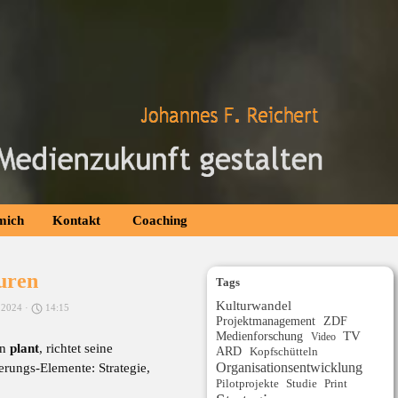
mich
Kontakt
Coaching
uren
Tags
Kulturwandel
 2024 ·
14:15
Projektmanagement
ZDF
Medienforschung
TV
Video
on
plant
, richtet seine
ARD
Kopfschütteln
Organisationsentwicklung
rungs-Elemente: Strategie,
Studie
Print
Pilotprojekte