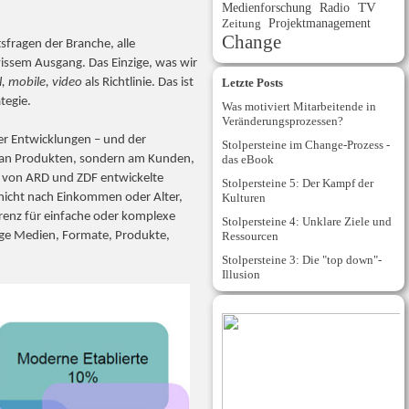
Medienforschung
Radio
TV
Projektmanagement
Zeitung
Change
sfragen der Branche, alle
issem Ausgang. Das Einzige, was wir
l, mobile, video
als Richtlinie. Das ist
Letzte Posts
tegie.
Was motiviert Mitarbeitende in
Veränderungsprozessen?
ger Entwicklungen – und der
Stolpersteine im Change-Prozess -
ht an Produkten, sondern am Kunden,
das eBook
e von ARD und ZDF entwickelte
Stolpersteine 5: Der Kampf der
 nicht nach Einkommen oder Alter,
Kulturen
renz für einfache oder komplexe
Stolpersteine 4: Unklare Ziele und
ige Medien, Formate, Produkte,
Ressourcen
Stolpersteine 3: Die "top down"-
Illusion