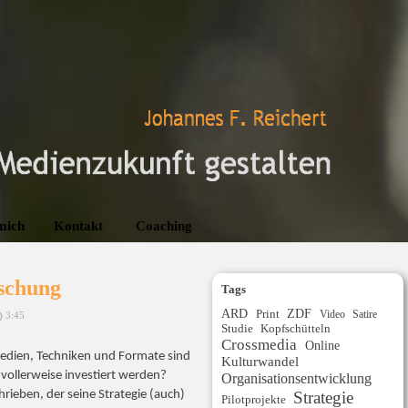
mich
Kontakt
Coaching
schung
Tags
ARD
ZDF
Print
Video
Satire
3:45
Studie
Kopfschütteln
Crossmedia
Online
edien, Techniken und Formate sind
Kulturwandel
vollerweise investiert werden?
Organisationsentwicklung
ieben, der seine Strategie (auch)
Strategie
Pilotprojekte