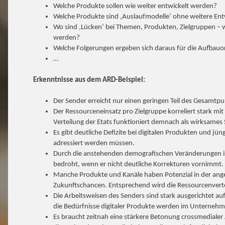
Welche Produkte sollen wie weiter entwickelt werden?
Welche Produkte sind ‚Auslaufmodelle‘ ohne weitere Ent
Wo sind ‚Lücken‘ bei Themen, Produkten, Zielgruppen – wie
werden?
Welche Folgerungen ergeben sich daraus für die Aufbauo
…
Erkenntnisse aus dem ARD-Beispiel:
Der Sender erreicht nur einen geringen Teil des Gesamtpu
Der Ressourceneinsatz pro Zielgruppe korreliert stark mit
Verteilung der Etats funktioniert demnach als wirksame
Es gibt deutliche Defizite bei digitalen Produkten und jün
adressiert werden müssen.
Durch die anstehenden demografischen Veränderungen ist 
bedroht, wenn er nicht deutliche Korrekturen vornimmt.
Manche Produkte und Kanäle haben Potenzial in der ang
Zukunftschancen. Entsprechend wird die Ressourcenvertei
Die Arbeitsweisen des Senders sind stark ausgerichtet auf
die Bedürfnisse digitaler Produkte werden im Unternehme
Es braucht zeitnah eine stärkere Betonung crossmediale