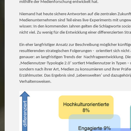
mithilfe der Medienforschung entwickelt hat.
Niemand hat heute sichere Antworten auf die zentralen Zukunft
Medienunternehmen sind Teil eines live-Experiments mit ungew
wissen: In den kommenden Jahren gelten die Schlagworte
socia
nicht viel. Zu wenig für die Entwicklung einer differenzierten Stra
Ein eher langfristiger Ansatz zur Beschreibung möglicher künfti
resultierenden strategischen Folgerungen - orientiert sich nic
genauer: an langfristigen Trends der Nachfrageentwicklung. Di
‚Mediennutzer-Typologie 2.0‘ sortiert Mediennutzer in Typen –
sondern nach ihrer Art, Medien zu konsumieren und ihrer Präfe
Erzählmuster. Das Ergebnis sind ‚Lebenswelten‘ und dazugehör
Verhaltensweisen.