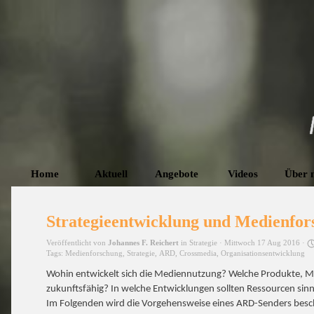
Home
Aktuell
Angebote
Videos
Über 
Strategieentwicklung und Medienfor
Veröffentlicht von
Johannes F. Reichert
in
Strategie
· Mittwoch 17 Aug 2016 ·
Tags:
Medienforschung
,
Strategie
,
ARD
,
Crossmedia
,
Organisationsentwicklung
Wohin entwickelt sich die Mediennutzung? Welche Produkte, M
zukunftsfähig? In welche Entwicklungen sollten Ressourcen sinn
Im Folgenden wird die Vorgehensweise eines ARD-Senders beschr