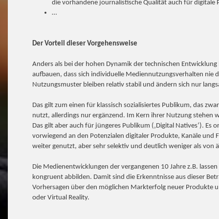
die vorhandene journalistische Qualität auch für digital
…
Der Vorteil dieser Vorgehensweise
Anders als bei der hohen Dynamik der technischen Entwicklun
aufbauen, dass sich individuelle Mediennutzungsverhalten nie di
Nutzungsmuster bleiben relativ stabil und ändern sich nur lang
Das gilt zum einen für klassisch sozialisiertes Publikum, das zw
nutzt, allerdings nur ergänzend. Im Kern ihrer Nutzung stehen w
Das gilt aber auch für jüngeres Publikum (‚Digital Natives‘). Es 
vorwiegend an den Potenzialen digitaler Produkte, Kanäle und
weiter genutzt, aber sehr selektiv und deutlich weniger als von ä
Die Medienentwicklungen der vergangenen 10 Jahre z.B. lassen s
kongruent abbilden. Damit sind die Erkenntnisse aus dieser Bet
Vorhersagen über den möglichen Markterfolg neuer Produkte u
oder Virtual Reality.